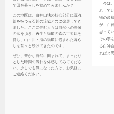
今は、
で田舎暮らしを始めてみませんか？
れして
この地区は、白神山地の核心部分に源流
物の多
部を持つ赤石川の流域と共に発展してき
が、白
ました。ここに住む人々は自然への畏敬
思って
の念を頂き、再生と循環の森の世界観を
その事
持ち、山・川・海の循環に包まれた暮ら
しを営々と続けてきたのです。
る白神
ればと
ぜひ、豊かな自然に囲まれて、まったり
とした時間の流れを体感してみてくださ
い。少しでも気になった方は、お気軽に
ご連絡ください。