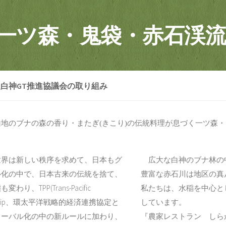
一ツ森・鬼袋・赤石渓流
白神GT推進協議会の取り組み
地のブナの森の香り・またぎ
きこり
の伝統料理が息づく一ツ森・
(
)
界は新しい秩序を求めて、日本もグ
広大な白神のブナ林の
ル化の中で、日本古来の伝統を捨て、
豊富な赤石川は地区の真
わり、TPP(Trans-Pacific
私たちは、水稲を中心と
ership、環太平洋戦略的経済連携協定と
しています。
ローバル化の中の新ルールに加わり、
『農家レストラン しら