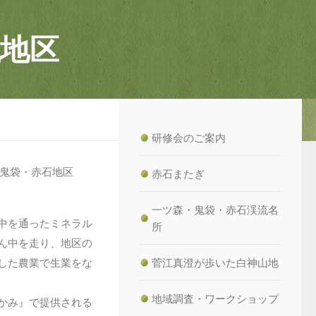
地区
研修会のご案内
鬼袋・赤石地区
赤石またぎ
一ツ森・鬼袋・赤石渓流名
中を通ったミネラル
所
ん中を走り、地区の
した農業で生業をな
菅江真澄が歩いた白神山地
地域調査・ワークショップ
かみ』で提供される