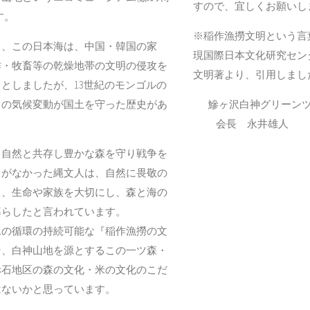
すので、宜しくお願いし
す。
※稲作漁撈文明という
、この日本海は、中国・韓国の家
現国際日本文化研究セン
作・牧畜等の乾燥地帯の文明の侵攻を
文明著より、引用しまし
としましたが、13世紀のモンゴルの
この気候変動が国土を守った歴史があ
鰺ヶ沢白神グリーン
。
会長 永井雄人 
自然と共存し豊かな森を守り戦争を
とがなかった縄文人は、自然に畏敬の
き、生命や家族を大切にし、森と海の
暮らしたと言われています。
の循環の持続可能な『稲作漁撈の文
そ、白神山地を源とするこの一ツ森・
赤石地区の森の文化・米の文化のこだ
はないかと思っています。