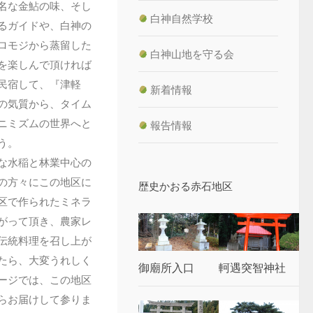
名な金鮎の味、そし
白神自然学校
るガイドや、白神の
ロモジから蒸留した
白神山地を守る会
を楽しんで頂ければ
民宿して、『津軽
新着情報
の気質から、タイム
ニミズムの世界へと
報告情報
う。
な水稲と林業中心の
の方々にこの地区に
歴史かおる赤石地区
区で作られたミネラ
がって頂き、農家レ
伝統料理を召し上が
たら、大変うれしく
御廟所入口
軻遇突智神社
ージでは、この地区
らお届けして参りま