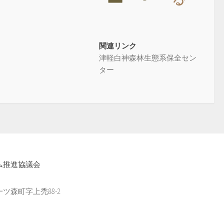
関連リンク
津軽白神森林生態系保全セン
ター
ム推進協議会
森町字上禿88-2