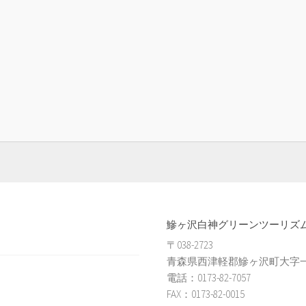
鰺ヶ沢白神グリーンツーリズ
〒038-2723
青森県西津軽郡鰺ヶ沢町大字一ツ
電話：0173-82-7057
FAX：0173-82-0015