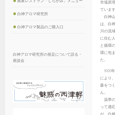
農家レストラン「しらかみ」メニュー
市場原
ていま
白神アロマ研究所
白神山
は、白
白神アロマ製品のご購入口
川の流
に住む
と循環
環に包
白神アロマ研究所の発足について語る・
た。
座談会
9000
により
森をつ
ん。
温帯の
って適
が、白神