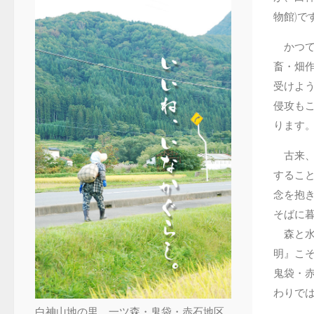
物館)で
かつて
畜・畑
受けよう
侵攻も
ります
古来、
するこ
念を抱
そばに
森と水
明』こ
鬼袋・
わりで
白神山地の里、一ツ森・鬼袋・赤石地区