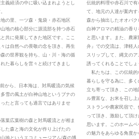
理主義経済の中に吸い込まれようとし
伝統的料理や赤石川で有
す。
て、地元の人達が案内す
地の里、一ツ森・鬼袋・赤石地区
森から抽出したオオバク
神山地の核心部分に源流部を持つ赤石
白神アロマの精油の香り
域と共に発展してきた地区です。ここ
と思います。また、農家
人々は自然への畏敬の念を頂き、再生
弁』での交流は、津軽人
の森の世界観を持ち、山・川・海の循
スリップして、縄文のア
まれた暮らしを営々と続けてきまし
誘ってくれることでしょ
私たちは、この伝統的
暮らしを守る為に、多く
年前から、日本海は、対馬暖流の気候
立ち寄って頂き、この地
、多雪の風土が白神山地というブナの
ル豊富な、お米を召し上
くったと言っても過言ではありませ
ストランや農家民宿で、
って頂き、激励して頂け
落葉広葉樹の森と対馬暖流とが相ま
思います。このホームペ
応した森と海の文化が作り上げたの
の魅力をあらゆる角度か
山地というエコミュージアム(森の博