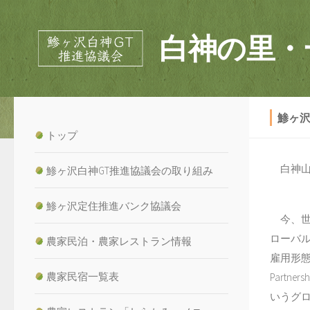
白神の里・
鯵ヶ沢
トップ
白神山
鯵ヶ沢白神GT推進協議会の取り組み
鯵ヶ沢定住推進バンク協議会
今、世
ローバ
農家民泊・農家レストラン情報
雇用形態も変
農家民宿一覧表
Partn
いうグ