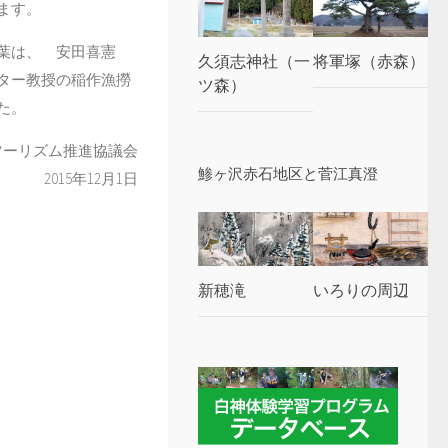
ます。
言葉は、 安田喜憲
久須志神社（一
将軍塚（赤森）
ター教授の稲作漁撈
ツ森）
た。
ツーリズム推進協議会
鯵ヶ沢赤石地区と菅江真澄
2015年12月1日
新穂滝
いろりの周辺