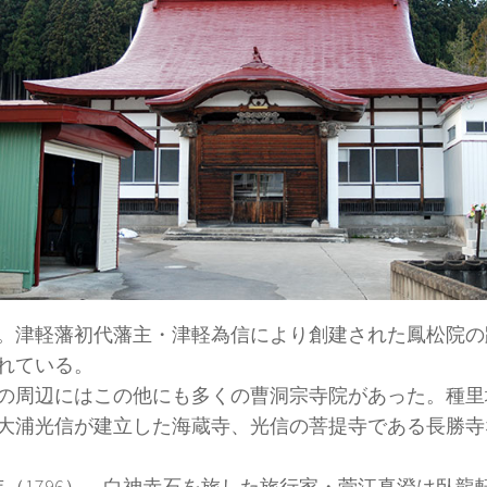
。津軽藩初代藩主・津軽為信により創建された鳳松院の
れている。
の周辺にはこの他にも多くの曹洞宗寺院があった。種里
大浦光信が建立した海蔵寺、光信の菩提寺である長勝寺
年（1796）、白神赤石を旅した旅行家・菅江真澄は臥龍