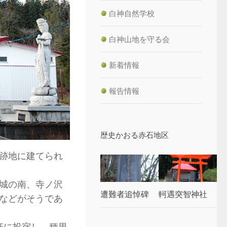
白神自然学校
白神山地を守る会
新着情報
報告情報
歴史かおる赤石地区
跡地に建てられ
城の南、寺ノ沢
遭難者追悼碑
軻遇突智神社
などがそうであ
軒に投宿し、種里