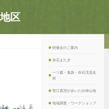
地区
研修会のご案内
赤石またぎ
一ツ森・鬼袋・赤石渓流名
所
菅江真澄が歩いた白神山地
地域調査・ワークショップ