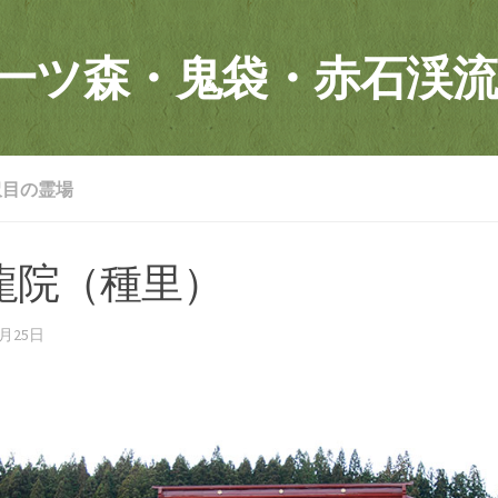
一ツ森・鬼袋・赤石渓流
沢目の霊場
龍院（種里）
2月25日