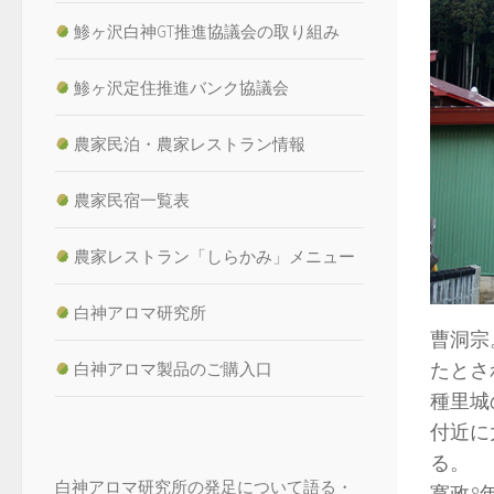
鯵ヶ沢白神GT推進協議会の取り組み
鯵ヶ沢定住推進バンク協議会
農家民泊・農家レストラン情報
農家民宿一覧表
農家レストラン「しらかみ」メニュー
白神アロマ研究所
曹洞宗
たとさ
白神アロマ製品のご購入口
種里城
付近に
る。
白神アロマ研究所の発足について語る・
寛政8