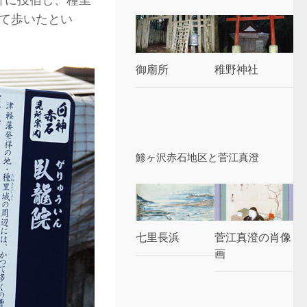
て歩いたとい
御廟所
稚野神社
鯵ヶ沢赤石地区と菅江真澄
七里長浜
菅江真澄の肖像
画