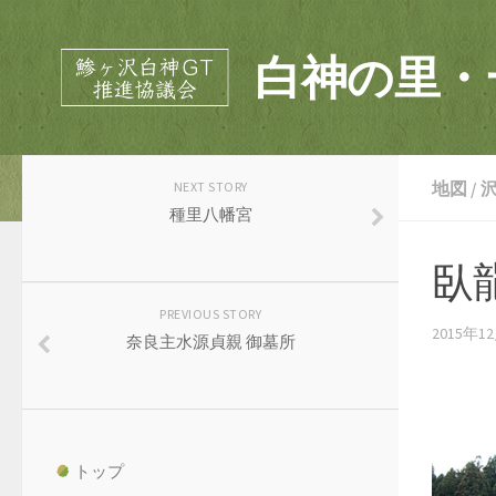
白神の里・
地図
/
NEXT STORY
種里八幡宮
臥
PREVIOUS STORY
2015年1
奈良主水源貞親 御墓所
トップ