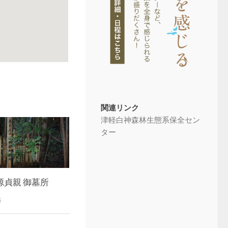
関連リンク
津軽白神森林生態系保全セン
ター
源貞親 御墓所
5