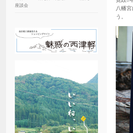
座談会
八幡宮
う。