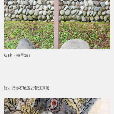
板碑（種里城）
鯵ヶ沢赤石地区と菅江真澄