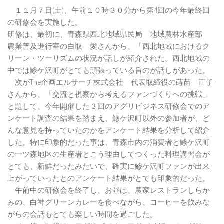
１１月７日(土)、午前１０時３０分から第4回の今年最終回
の研修会を実施した。
研修は、最初に、青森県西北地域県民局 地域農林水産部
農業普及進行室の白取 愛さんから、「西北地域におけるク
リーン・ツーリズムの状況が話しが紹介された。西北地域の
中では鯵ケ沢町がとても頑張っている旨のが話しがあった。
次がThe企画エルサーチ株式会社 代表取締役の蒔苗 正子
さんから、「交流と視察から考えるファンづくりへの挑戦」
と題して、今年開催した３回のアグリビジネス研修会でのア
ンケート調査の結果を踏まえ、鯵ケ沢町以外の参加者が、ど
んな意見を持っていたのかをアンケート結果を分析して紹介
した。特に印象的だった事は、青森市内の消費者と鯵ケ沢町
の一ツ森地区の生産者とこう理由してつくった料理講習会が
とても、新鮮だったみたいで、確実に鯵ケ沢町ファンが出来
上がっていったとのアンケート結果がとても印象的だった。
午前中の研修会を終了し、お昼は、農家レストランしらか
みの、白神グリーンカレーを食べながら、コーヒーを飲みな
がらの会話もとても楽しい時間を過ごした。