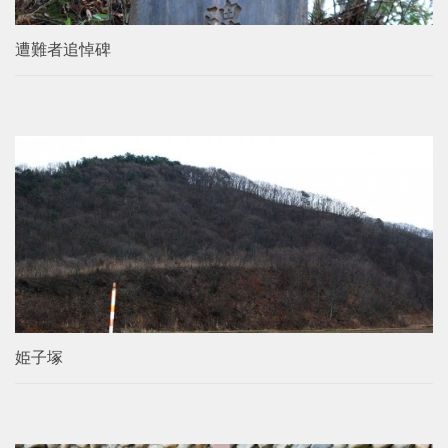
遭難者追悼碑
姫子塚