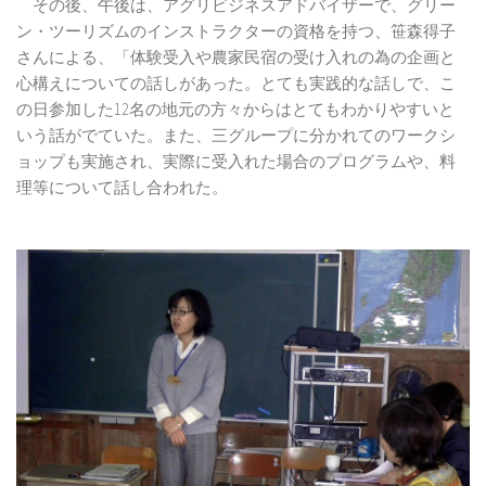
その後、午後は、アグリビジネスアドバイザーで、グリー
ン・ツーリズムのインストラクターの資格を持つ、笹森得子
さんによる、「体験受入や農家民宿の受け入れの為の企画と
心構えについての話しがあった。とても実践的な話しで、こ
の日参加した12名の地元の方々からはとてもわかりやすいと
いう話がでていた。また、三グループに分かれてのワークシ
ョップも実施され、実際に受入れた場合のプログラムや、料
理等について話し合われた。